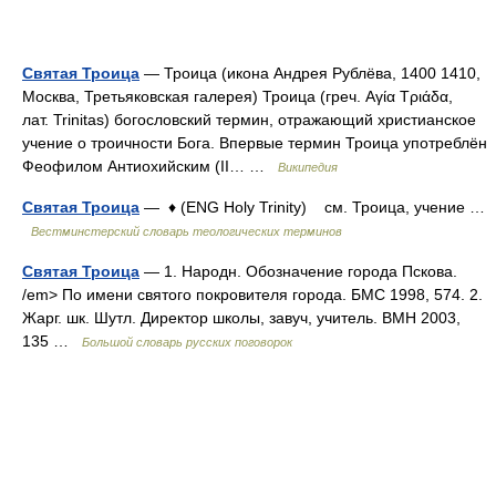
Святая Троица
— Троица (икона Андрея Рублёва, 1400 1410,
Москва, Третьяковская галерея) Троица (греч. Αγία Τριάδα,
лат. Trinitas) богословский термин, отражающий христианское
учение о троичности Бога. Впервые термин Троица употреблён
Феофилом Антиохийским (II… …
Википедия
Святая Троица
— ♦ (ENG Holy Trinity) см. Троица, учение …
Вестминстерский словарь теологических терминов
Святая Троица
— 1. Народн. Обозначение города Пскова.
/em> По имени святого покровителя города. БМС 1998, 574. 2.
Жарг. шк. Шутл. Директор школы, завуч, учитель. ВМН 2003,
135 …
Большой словарь русских поговорок